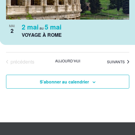
2 mai
5 mai
MAI
au
2
VOYAGE À ROME
Évènements
précédents
AUJOURD’HUI
ÉVÈNEMENTS
SUIVANTS
S’abonner au calendrier