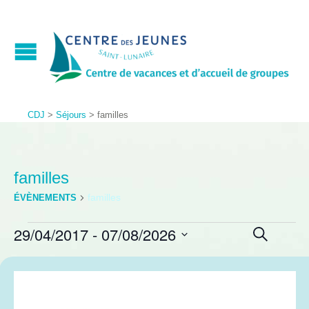
CDJ
>
Séjours
>
familles
familles
familles
ÉVÈNEMENTS
Recher
Nav
29/04/2017
 - 
07/08/2026
Photo
Recherche
de
et
Sélectionnez
List
vue
la
navigat
date
of
Év
de
events