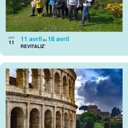
11 avril
18 avril
AVR
au
11
REVITALIZ’