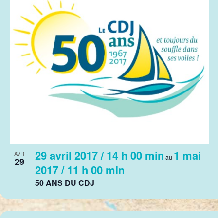
vues
in
Évènem
Photo
View
29 avril 2017 / 14 h 00 min
1 mai
AVR
au
29
2017 / 11 h 00 min
50 ANS DU CDJ