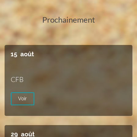
Prochainement
15
août
CFB
Voir
29
août