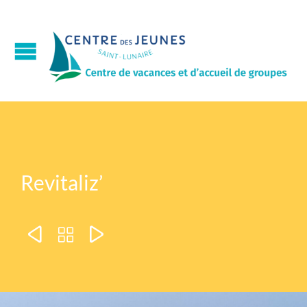
Revitaliz’


