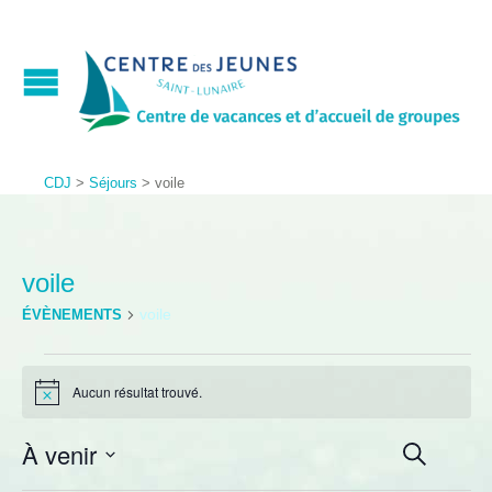
CDJ
>
Séjours
>
voile
voile
voile
ÉVÈNEMENTS
Aucun résultat trouvé.
Notice
Recher
Nav
À venir
Liste
Recherche
de
et
Sélectionnez