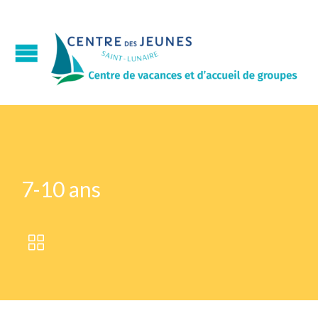
7-10 ans
