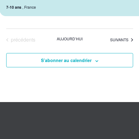
7-10 ans
, France
Évènements
précédents
AUJOURD’HUI
ÉVÈNEMENTS
SUIVANTS
S’abonner au calendrier